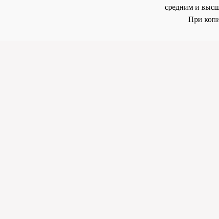
средним и высш
При копи