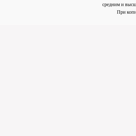
средним и высш
При копи