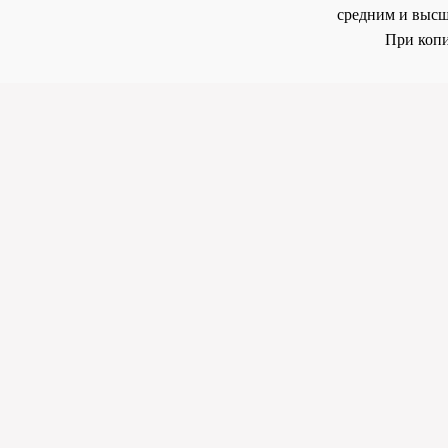
средним и высш
При копи