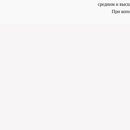
средним и высш
При копи