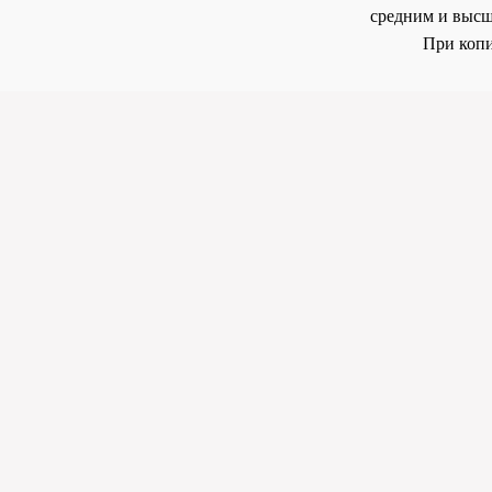
средним и высш
При копи