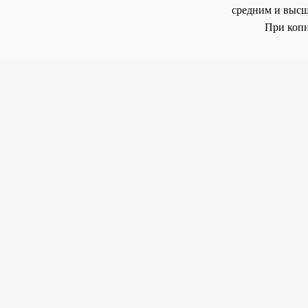
средним и высш
При копи