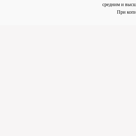
средним и высш
При копи