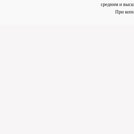
средним и высш
При копи