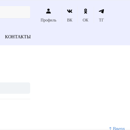
Профиль
ВК
ОК
ТГ
КОНТАКТЫ
↑ Вверх