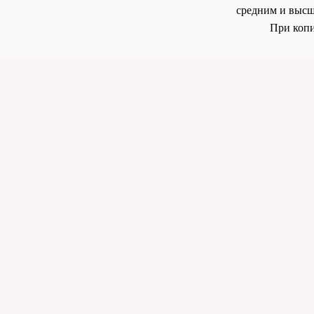
средним и высш
При копи