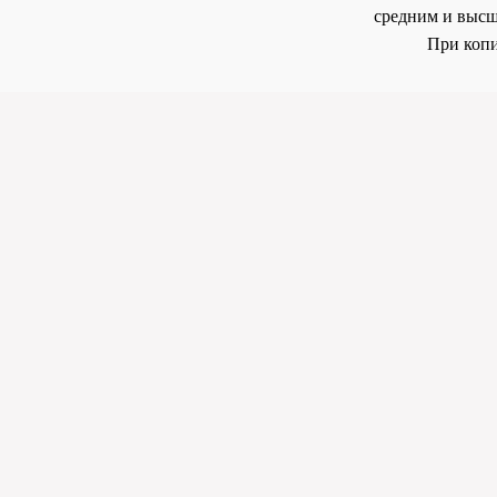
средним и высш
При копи