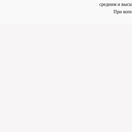
средним и высш
При копи