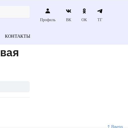
Профиль
ВК
ОК
ТГ
КОНТАКТЫ
евая
↑ Вверх