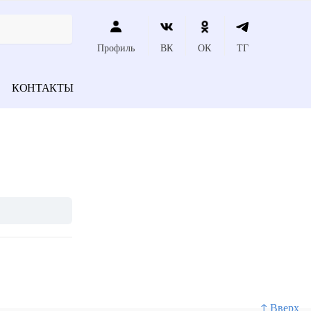
Профиль
ВК
ОК
ТГ
КОНТАКТЫ
↑ Вверх