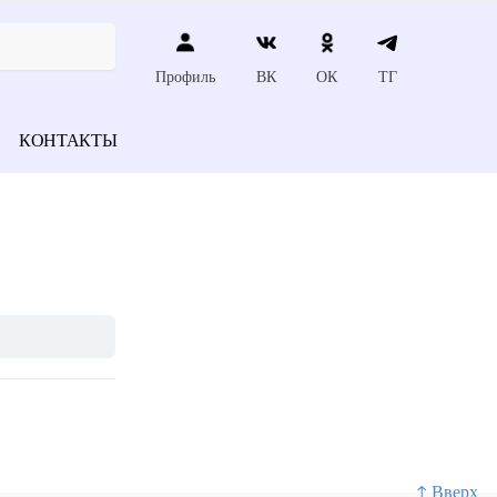
Профиль
ВК
ОК
ТГ
КОНТАКТЫ
↑ Вверх