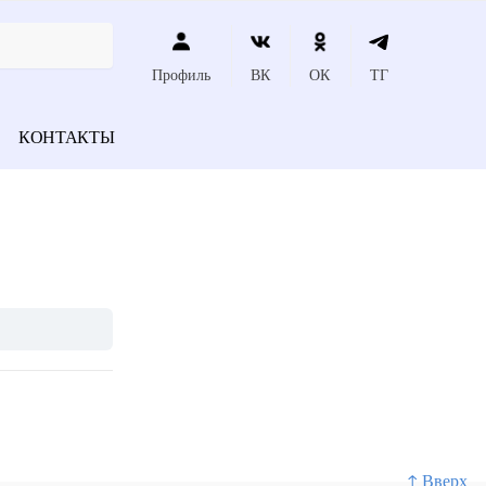
Профиль
ВК
ОК
ТГ
КОНТАКТЫ
↑ Вверх