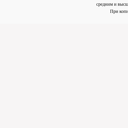
средним и высш
При копи