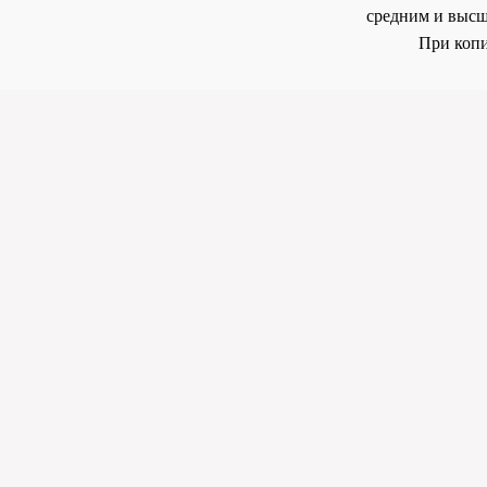
средним и высш
При копи