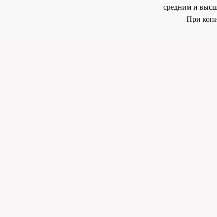
средним и высш
При копи