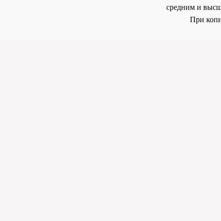
средним и высш
При копи