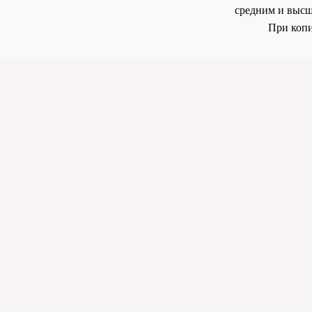
средним и высш
При копи