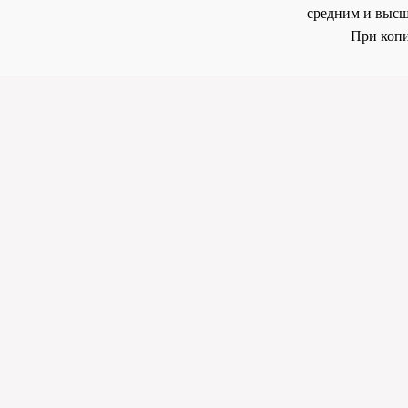
средним и высш
При копи