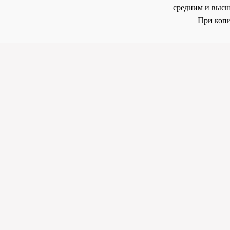
средним и высш
При копи