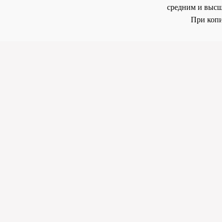
средним и высш
При копи