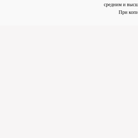
средним и высш
При копи