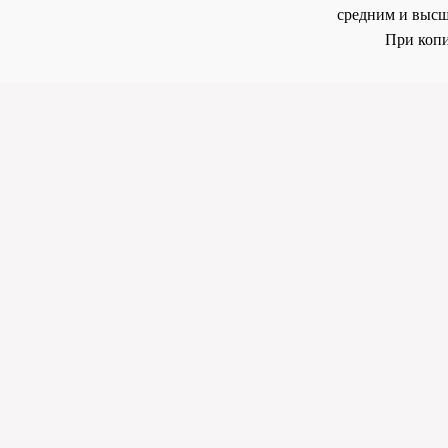
средним и высш
При копи