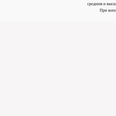
средним и высш
При копи