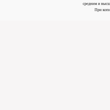
средним и высш
При копи