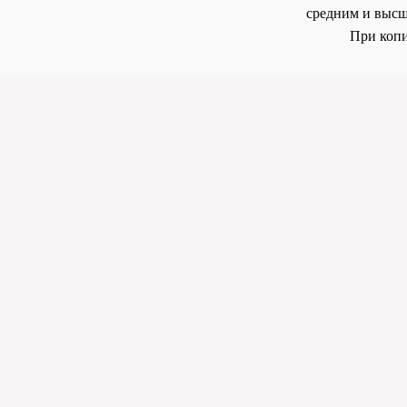
средним и высш
При копи