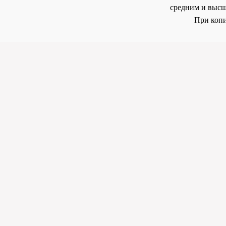
средним и высш
При копи