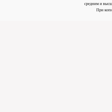
средним и высш
При копи