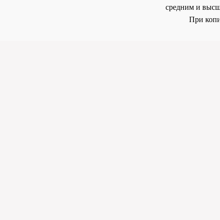
средним и высш
При копи