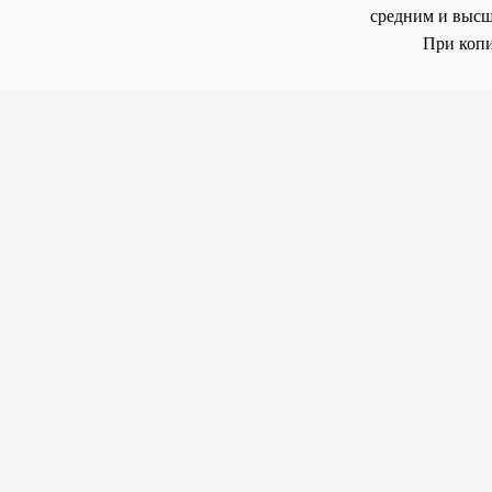
средним и высш
При копи