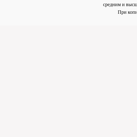
средним и высш
При копи