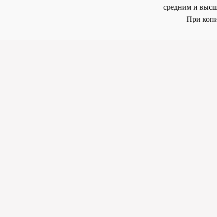
средним и высш
При копи