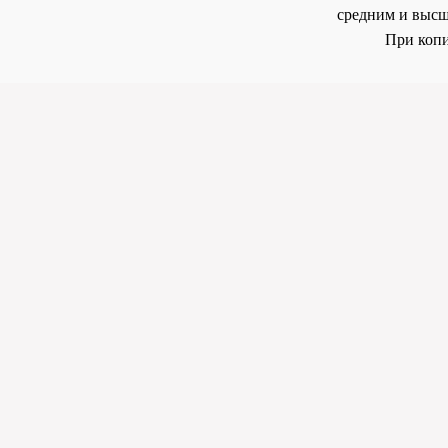
средним и высш
При копи