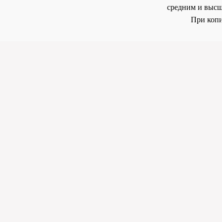
средним и высш
При копи