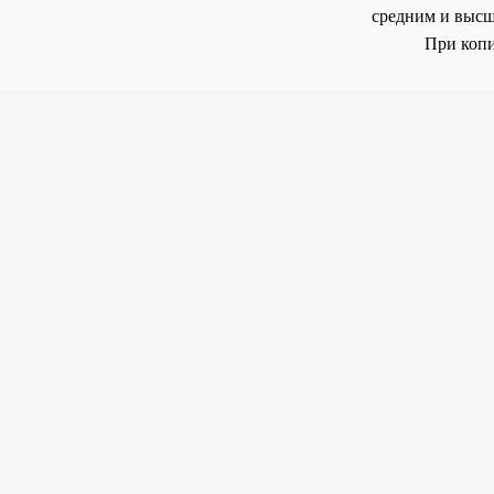
средним и высш
При копи