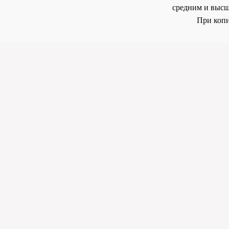
средним и высш
При копи