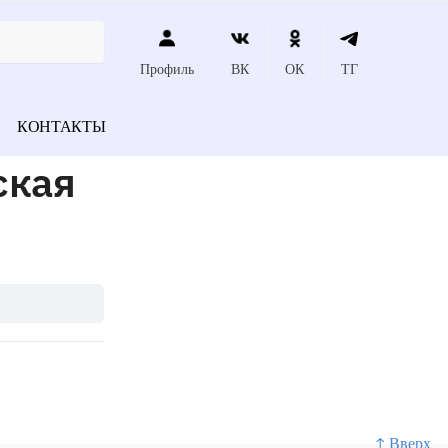
Профиль
ВК
ОК
ТГ
КОНТАКТЫ
ская
↑ Вверх