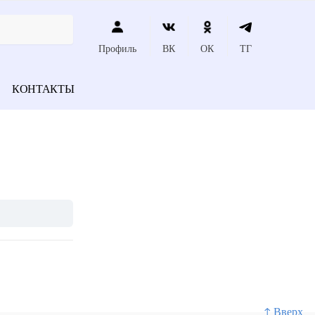
Профиль
ВК
ОК
ТГ
КОНТАКТЫ
↑ Вверх