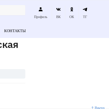
Профиль
ВК
ОК
ТГ
КОНТАКТЫ
ская
↑ Вверх