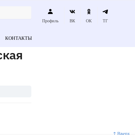
Профиль
ВК
ОК
ТГ
КОНТАКТЫ
ская
↑ Вверх