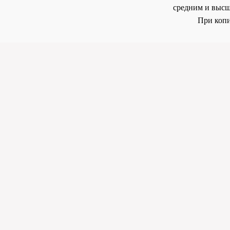
средним и высш
При копи