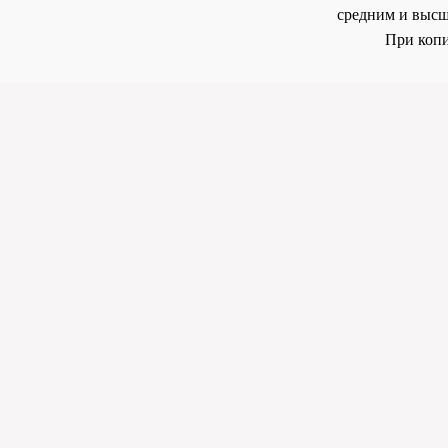
средним и высш
При копи