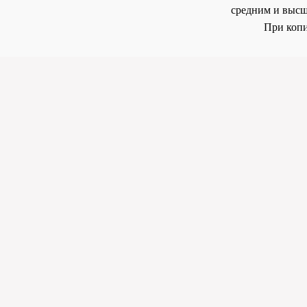
средним и высш
При копи