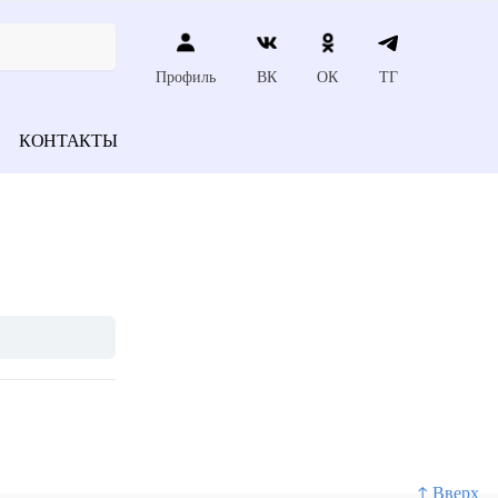
Профиль
ВК
ОК
ТГ
КОНТАКТЫ
↑ Вверх