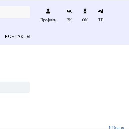
Профиль
ВК
ОК
ТГ
КОНТАКТЫ
↑ Вверх