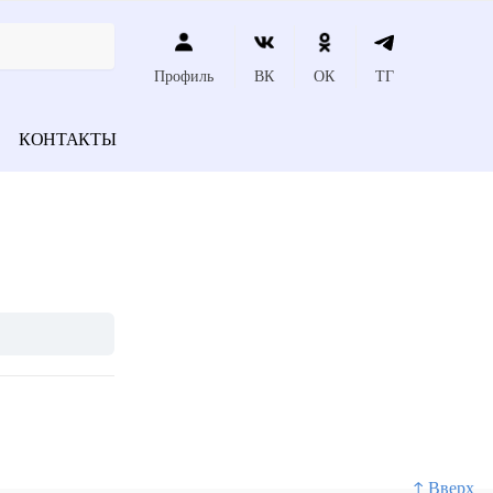
Профиль
ВК
ОК
ТГ
КОНТАКТЫ
↑ Вверх