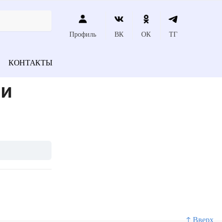
Профиль
ВК
ОК
ТГ
КОНТАКТЫ
 и
↑ Вверх